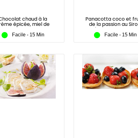
Chocolat chaud à la
Panacotta coco et fru
rème épicée, miel de
de la passion au Sir
âtaignier de France La
d'Agave Sunny Bio
Ruche aux Délices®
Facile - 15 Min
Facile - 15 Min