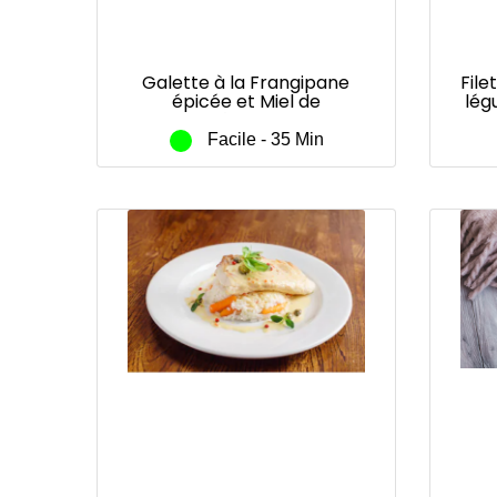
Galette à la Frangipane
File
épicée et Miel de
lég
Châtaignier
d
Facile - 35 Min