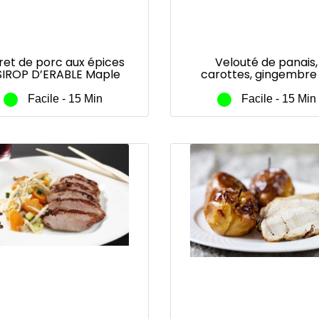
ret de porc aux épices
Velouté de panais,
SIROP D’ERABLE Maple
carottes, gingembre
Joe®
poires au SIROP D’ER
Maple Joe®
Facile - 15 Min
Facile - 15 Min