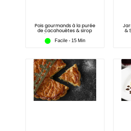
Pois gourmands à la purée
Jar
de cacahouètes & sirop
& 
d'arable Maple Joe®
Facile - 15 Min