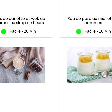
ts de canette et wok de
Rôti de porc au miel et
umes au sirop de fleurs
pommes
e coco Sunny Life® et
curry
Facile - 20 Min
Facile - 10 Min