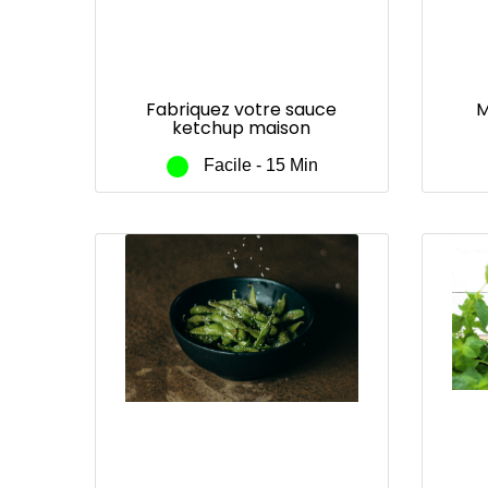
Fabriquez votre sauce
M
ketchup maison
gom
Mi
Facile - 15 Min
pro