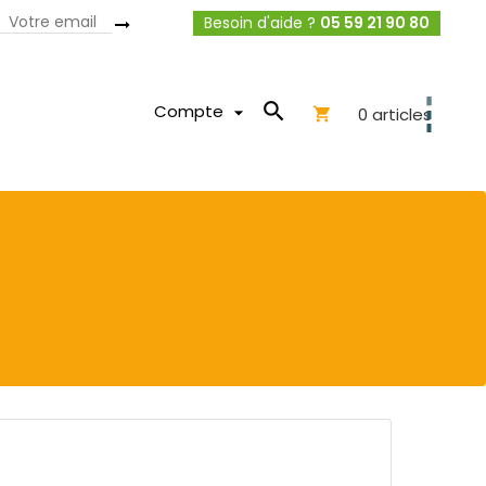
Besoin d'aide ?
05 59 21 90 80

Compte

0
articles
