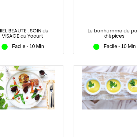
IEL BEAUTE : SOIN du
Le bonhomme de pa
VISAGE au Yaourt
d’épices
mant avoine et miel –
el de fleurs ou Miel et
Facile - 10 Min
Facile - 10 Min
polis de Lune de Miel®