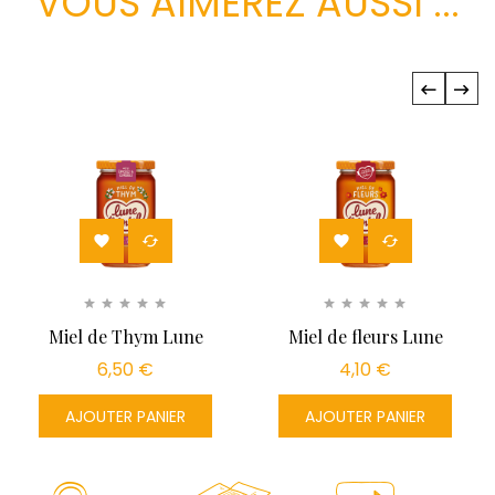
VOUS AIMEREZ AUSSI ...
‹
›




Miel de Thym Lune
Miel de fleurs Lune
de Miel®...
de...
6,50 €
4,10 €
AJOUTER PANIER
AJOUTER PANIER