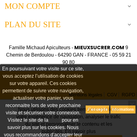
MON COMPTE

PLAN DU SITE

MIEUXSUCRER.COM
Famille Michaud Apiculteurs -
9
Chemin de Berdoulou - 64290 GAN - FRANCE - 05 59 21
90 80
En poursuivant votre visite sur ce site,
vous acceptez l’utilisation de cookies
sur votre appareil. Ces cookies
permettent de suivre votre navigation,
Mentions légales
CGV
RGPD
actualiser votre panier, vous
Fiches produits relatives aux qualités et caractéristiques
reconnaitre lors de votre prochaine
Nous utilisons des cookies tiers pour améliorer
J'accepte
Informations
visite et sécuriser votre connexion.
environnementales
votre expérience de navigation, analyser le trafic
Visitez le site de la
CNIL
pour en

du site et personnaliser le contenu et les
savoir plus sur les cookies. Nous
publicités.
En savoir plus

vous recommandons d'accepter leur