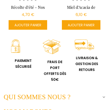
Récolte d'été - Nos
Miel d'Acacia de
Ruchers...
France -...
4,70 €
6,10 €
AJOUTER PANIER
AJOUTER PANIER
LIVRAISON &
PAIEMENT
FRAIS DE
GESTION DES
SÉCURISÉ
PORT
RETOURS
OFFERTS DÈS
50€
QUI SOMMES NOUS ?
