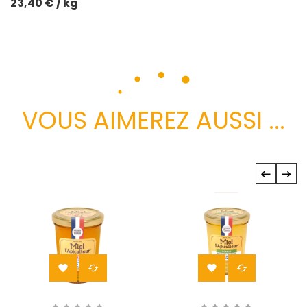
23,40 € / kg
VOUS AIMEREZ AUSSI ...
‹
›



