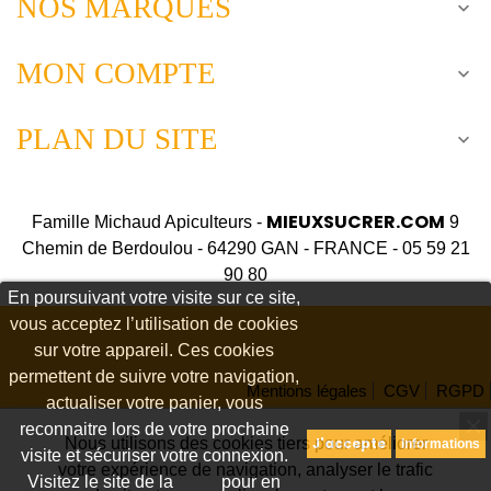
NOS MARQUES

MON COMPTE

PLAN DU SITE

MIEUXSUCRER.COM
Famille Michaud Apiculteurs -
9
Chemin de Berdoulou - 64290 GAN - FRANCE - 05 59 21
90 80
En poursuivant votre visite sur ce site,
vous acceptez l’utilisation de cookies
sur votre appareil. Ces cookies
permettent de suivre votre navigation,
Mentions légales
CGV
RGPD
actualiser votre panier, vous
Fiches produits relatives aux qualités et caractéristiques
reconnaitre lors de votre prochaine
Nous utilisons des cookies tiers pour améliorer
J'accepte
Informations
visite et sécuriser votre connexion.
environnementales
votre expérience de navigation, analyser le trafic
Visitez le site de la
CNIL
pour en
