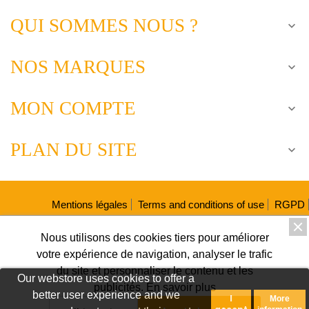
QUI SOMMES NOUS ?

NOS MARQUES

MON COMPTE

PLAN DU SITE

Mentions légales
Terms and conditions of use
RGPD
Fiches produits relatives aux qualités et caractéristiques
Nous utilisons des cookies tiers pour améliorer
environnementales
votre expérience de navigation, analyser le trafic

du site et personnaliser le contenu et les
Our webstore uses cookies to offer a
publicités.
En savoir plus

better user experience and we
I
More