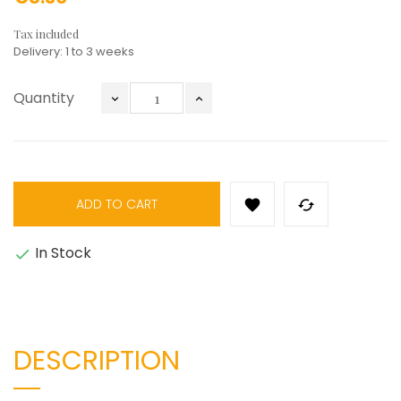
Tax included
Delivery: 1 to 3 weeks
Quantity
ADD TO CART


In Stock

DESCRIPTION