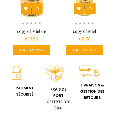




copy of Miel de
copy of Miel
nos...
d'Acacia MIEL...
€13.80
€11.70
ADD TO CART
ADD TO CART
LIVRAISON &
PAIEMENT
FRAIS DE
GESTION DES
SÉCURISÉ
PORT
RETOURS
OFFERTS DÈS
50€