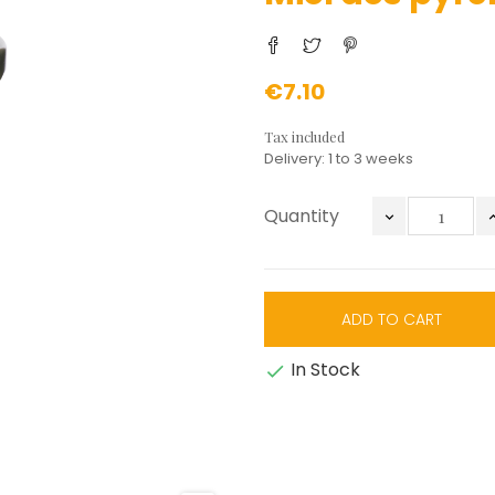
€7.10
Tax included
Delivery: 1 to 3 weeks
Quantity
ADD TO CART
In Stock
