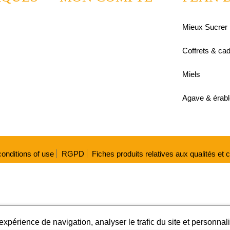
Mieux Sucrer
Coffrets & ca
Miels
Agave & érabl
onditions of use
RGPD
Fiches produits relatives aux qualités et
expérience de navigation, analyser le trafic du site et personnali