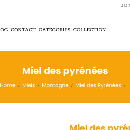
JOI
LOG
CONTACT
CATEGORIES
COLLECTION
Miel des pyrénées
Home
Miels
Montagne
Miel des Pyrénées
Miel des pyr