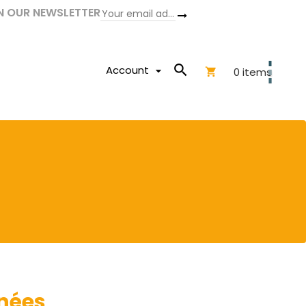
N OUR NEWSLETTER

Account

0
items

énées