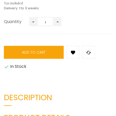
Tax included
Delivery: 1 to 3 weeks
Quantity
ADD TO CART


In Stock

DESCRIPTION