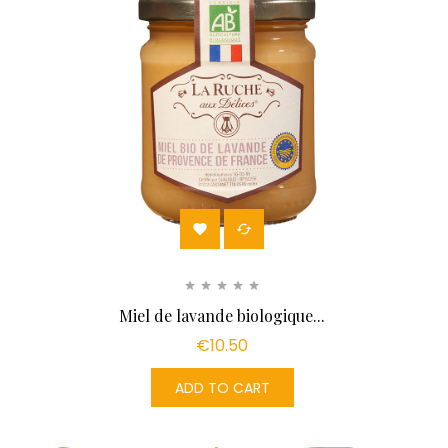


Miel de lavande biologique...
€10.50
ADD TO CART