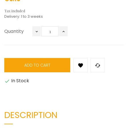
Tax included
Delivery: 1 to 3 weeks
Quantity
ADD TO CART


In Stock

DESCRIPTION